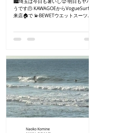
🏙️埼玉は今日も暑いし🥵 明日もヤバそ
うです🫠 KAWAGOEからVogueSurf初
来店🏠で 💫BEWETウエットスーツを
オーダーして下さいましたT様😊あり
がとう御座いました！復活には新たな
道具選びはとても大切です👍オーダー
スーツは体にジャストフィットする
の...
Naoko Komine