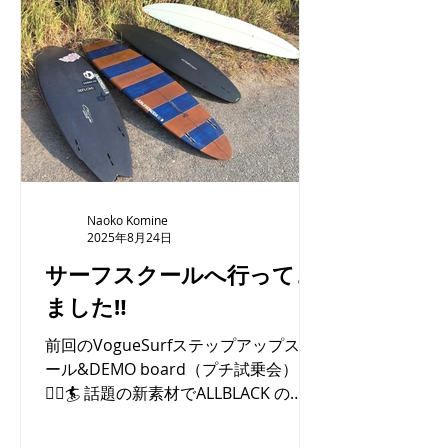
Naoko Komine
2025年8月24日
サーフスクールへ行ってき
ました‼︎
前回のVogueSurfステップアップスク
ール&DEMO board（プチ試乗会）🏄‍♂️
🏄‍♀️🏄 話題の新素材でALLBLACK の
MCC model SHOCKER2を試乗してく
れた👍 O様😊メキメキ会う度に🏄‍♂️上達