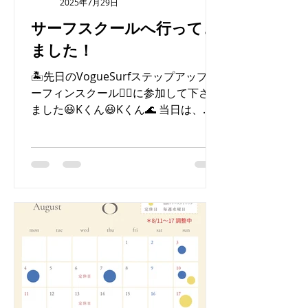
2025年7月29日
サーフスクールへ行ってき
ました！
🏝️先日のVogueSurfステップアップサ
ーフィンスクール🏄‍♂️に参加して下さい
ました😃Kくん😃Kくん🌊 当日は、オ
ンショアながらに朝一はそこそこ出来
て休日にも関わらず空いていたので 沢
山チャレンジ出来たと思います！ 😊K
くんは、まだ始めて1年ぐらいですが...