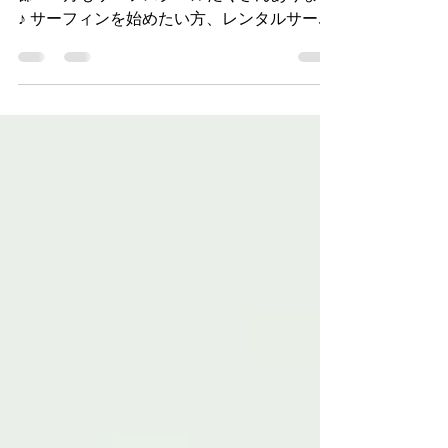
9月スケジュール まだまだサーフィンの季
節！ 9月もサーフスクールたくさんあります
♪ サーフィンを始めたい方、レンタルサーフ
ボード・ウエットスーツございます☻お気
軽にまずは体験から♪ たくさんの方とお会い
できるのを楽しみにしています♪...