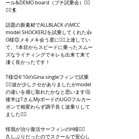
ール&DEMO board（プチ試乗会）🏄‍♂️
🏄‍♀️🏄
話題の新素材でALLBLACK のMCC 
model SHOCKER2を試乗してくれた👍
O様😊メキメキ会う度に🏄‍♂️上達してい
て、1本目からスピードに乗ったスムー
ズなライティングでキレも出来て来て
凄く良かったです！
T様😊6'10のGina singleフィンで試乗
🏄‍♂️波が少しクセがありましたがmodel
の違いを感じ取れたかなと思います🤔
後半はTさんMyボードのUGOフルカー
ボンで相変わらず調子良く波乗りして
ました🏄‍♂️
怪我が治り復活サーフィンのH様🏄‍♀️
久しぶりだったのでスクールで安心し