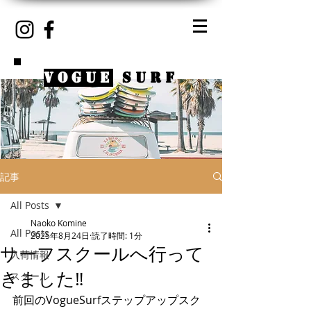
VOGUE
SURF
記事
All Posts
Naoko Komine
All Posts
2025年8月24日
読了時間: 1分
サーフスクールへ行って
入荷情報
きました‼︎
スクール
前回のVogueSurfステップアップスク