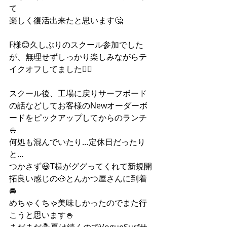
て
楽しく復活出来たと思います🤔
F様😊久しぶりのスクール参加でした
が、無理せずしっかり楽しみながらテ
イクオフしてました🏄‍♂️
スクール後、工場に戻りサーフボード
の話などしてお客様のNewオーダーボ
ードをピックアップしてからのランチ
🍚
何処も混んでいたり…定休日だったり
と…
つかさず😃T様がググってくれて新規開
拓良い感じの🐽とんかつ屋さんに到着
🚘
めちゃくちゃ美味しかったのでまた行
こうと思います🍚