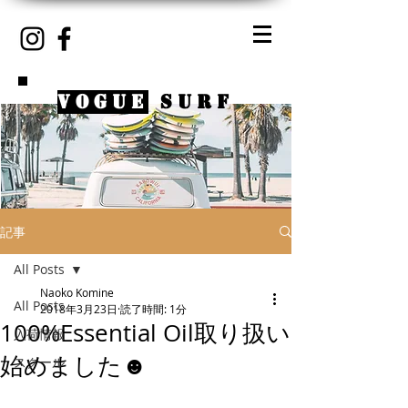
VOGUE
SURF
記事
All Posts
Naoko Komine
All Posts
2018年3月23日
読了時間: 1分
100%Essential Oil取り扱い
入荷情報
始めました☻
スクール