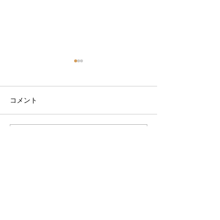
コメント
コメントを追加…
9月サーフスクールスケジ
9月サーフスク
ュール
ュール決まりま
VOGUE LINE@
VOGUEからお得な情報をお届けします。