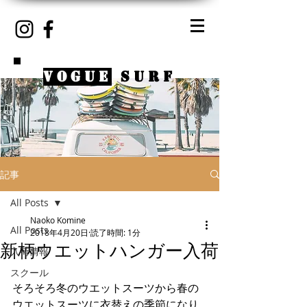
VOGUE
SURF
記事
All Posts
Naoko Komine
All Posts
2018年4月20日
読了時間: 1分
新柄ウエットハンガー入荷
入荷情報
スクール
そろそろ冬のウエットスーツから春の
ウエットスーツに衣替えの季節になり