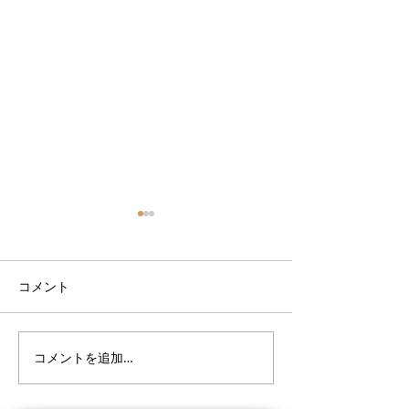
コメント
コメントを追加…
9月サーフスクールスケジ
9月サーフスク
ュール
ュール決まりま