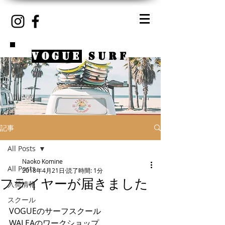
VOGUE
SURF
記事
All Posts
Naoko Komine
All Posts
2018年4月21日
読了時間: 1分
フライヤーが届きました
入荷情報
スクール
VOGUEのサーフスクール
WALEAのワークショップ