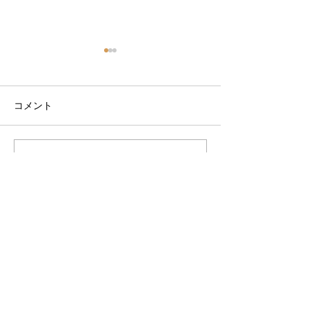
コメント
コメントを追加…
9月サーフスクールスケジ
9月サーフスク
ュール
ュール決まりま
VOGUE LINE@
VOGUEからお得な情報をお届けします。
お友だち追加