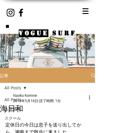
VOGUE
SURF
記事
All Posts
Naoko Komine
All Posts
2018年5月16日
読了時間: 1分
海日和
入荷情報
スクール
定休日の今日は息子を送り出してか
ら、湘南まで散歩に来ました。