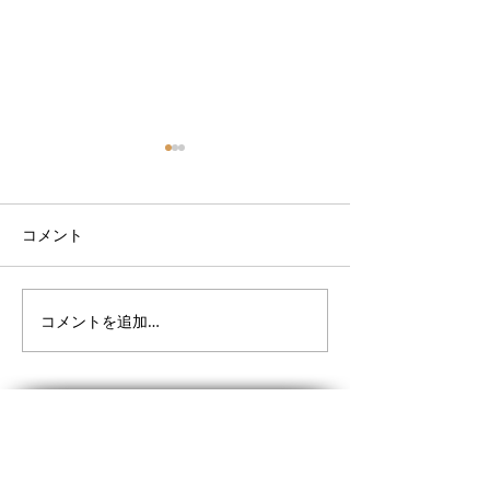
コメント
コメントを追加…
9月サーフスクールスケジ
9月サーフスク
ュール
ュール決まりま
VOGUE LINE@