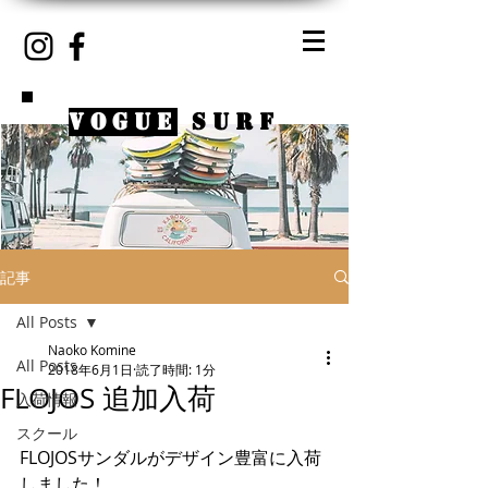
VOGUE
SURF
記事
All Posts
Naoko Komine
All Posts
2018年6月1日
読了時間: 1分
FLOJOS 追加入荷
入荷情報
スクール
FLOJOSサンダルがデザイン豊富に入荷
しました！