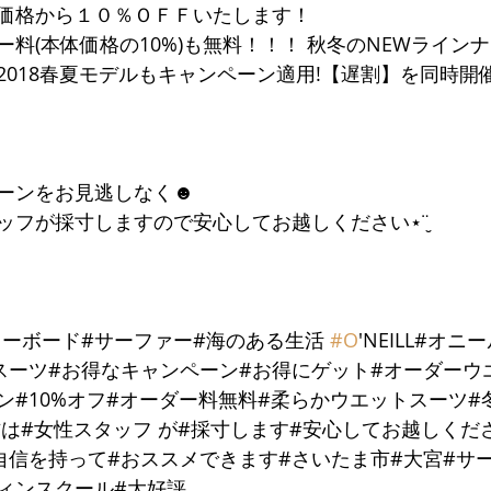
価格から１０％ＯＦＦいたします！
料(本体価格の10%)も無料！！！ 秋冬のNEWライン
2018春夏モデルもキャンペーン適用!【遅割】を同時開
ーンをお見逃しなく☻
ッフが採寸しますので安心してお越しください⋆¨̮
ィーボード#サーファー#海のある生活 
#O
'NEILL#オ
スーツ#お得なキャンペーン#お得にゲット#オーダーウ
ン#10%オフ#オーダー料無料#柔らかウエットスーツ#
方は#女性スタッフ が#採寸します#安心してお越しくだ
自信を持って#おススメできます#さいたま市#大宮#サ
ーフィンスクール#大好評 