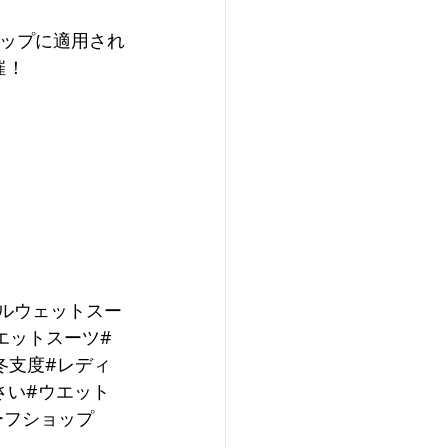
ナップに適用され
催！
ニールウェットスー
エットスーツ#
冬支度#レディ
さい#ウエット
ーフショップ