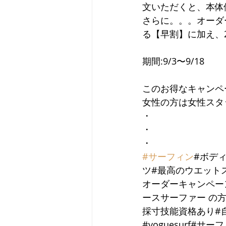
文いただくと、本体
さらに。。。オーダー
る【早割】に加え、
期間:9/3〜9/18
このお得なキャンペ
女性の方は女性スタ
・
・
・
#サーフィン
#ボデ
ツ#最高のウエット
オーダーキャンペー
ースサーファー の
採寸技能資格あり#
#voguesurf#サ