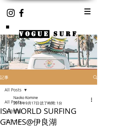
VOGUE
SURF
記事
All Posts
Naoko Komine
All Posts
2018年9月17日
読了時間: 1分
ISA WORLD SURFING
入荷情報
GAMES@伊良湖
スクール