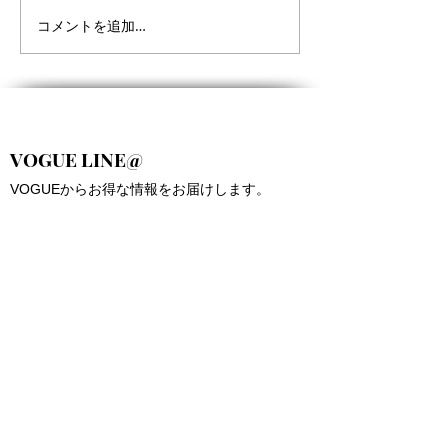
コメントを追加…
9月サーフスクールスケジ
9月サーフスク
ュール
ュール決まりま
VOGUE LINE@
VOGUEからお得な情報をお届けします。
お友だち追加
contact us