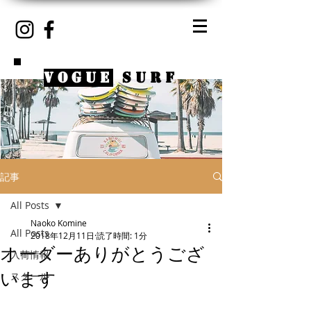
VOGUE
SURF
記事
All Posts
Naoko Komine
All Posts
2018年12月11日
読了時間: 1分
オーダーありがとうござ
入荷情報
います
スクール