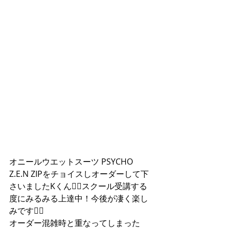
オニールウエットスーツ PSYCHO 
Z.E.N ZIPをチョイスしオーダーして下
さいましたKくん🏄‍♂️スクール受講する
度にみるみる上達中！今後が凄く楽し
みです🏄‍♂️ 
オーダー混雑時と重なってしまった