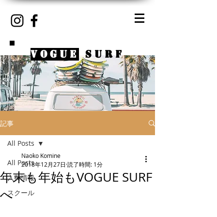
VOGUE
SURF
記事
All Posts
Naoko Komine
All Posts
2018年12月27日
読了時間: 1分
年末も年始もVOGUE SURF
入荷情報
へ
スクール