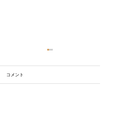
コメント
コメントを追加…
9月サーフスクールスケジ
9月サーフスク
ュール
ュール決まりま