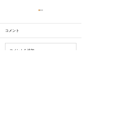
コメント
コメントを追加…
9月サーフスクールスケジ
9月サーフスク
ュール
ュール決まりま
VOGUE LINE@
VOGUEからお得な情報をお届けします。
お友だち追加