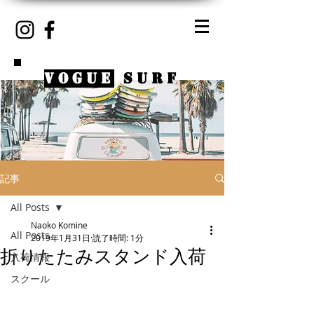
VOGUE
SURF
記事
All Posts
Naoko Komine
All Posts
2019年1月31日
読了時間: 1分
折りたたみスタンド入荷
入荷情報
スクール