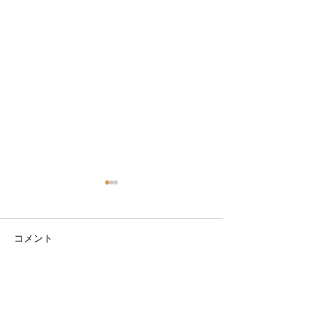
コメント
コメントを追加…
9月サーフスクールスケジ
9月サーフスク