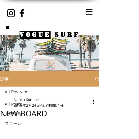
VOGUE
SURF
記事
All Posts
Naoko Komine
All Posts
2019年2月24日
読了時間: 1分
NEW BOARD
入荷情報
スクール