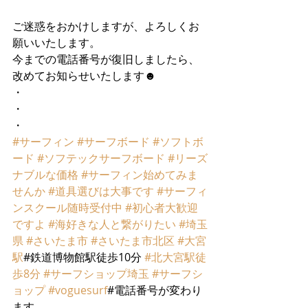
ご迷惑をおかけしますが、よろしくお
願いいたします。
今までの電話番号が復旧しましたら、
改めてお知らせいたします☻
・
・
・
#サーフィン
#サーフボード
#ソフトボ
ード
#ソフテックサーフボード
#リーズ
ナブルな価格
#サーフィン始めてみま
せんか
#道具選びは大事です
#サーフィ
ンスクール随時受付中
#初心者大歓迎
ですよ
#海好きな人と繋がりたい
#埼玉
県
#さいたま市
#さいたま市北区
#大宮
駅
#鉄道博物館駅徒歩10分 
#北大宮駅徒
歩8分
#サーフショップ埼玉
#サーフシ
ョップ
#voguesurf
#電話番号が変わり
ます 