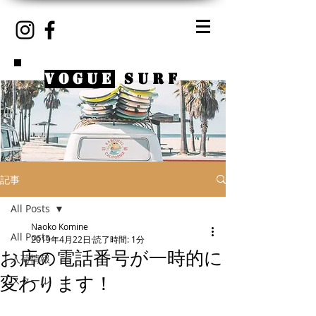
VOGUE
SURF
記事
All Posts
Naoko Komine
All Posts
2019年4月22日
読了時間: 1分
お店の電話番号が一時的に
入荷情報
変わります！
スクール