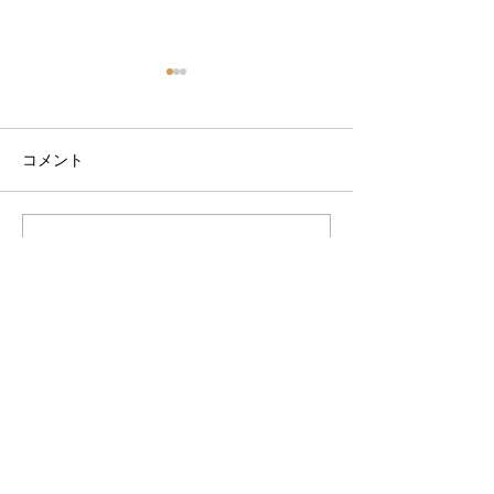
コメント
コメントを追加…
9月サーフスクールスケジ
9月サーフスク
ュール
ュール決まりま
VOGUE LINE@
VOGUEからお得な情報をお届けします。
お友だち追加