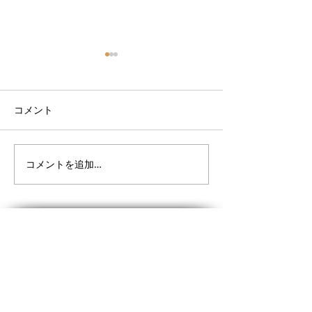
コメント
コメントを追加…
9月サーフスクールスケジ
9月サーフスク
ュール
ュール決まりま
VOGUE LINE@
VOGUEからお得な情報をお届けします。
お友だち追加