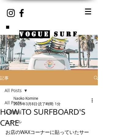
VOGUE
SURF
記事
All Posts
Naoko Komine
All Posts
2025年3月8日
読了時間: 1分
HOW TO SURFBOARD'S
入荷情報
CARE
スクール
お店のWAXコーナーに貼っていたサー